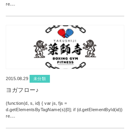
re....
2015.08.29
未分類
ヨガフロー♪
(function(d, s, id) { var js, fjs =
d.getElementsByTagName(s)[0]; if (d.getElementById(id))
re....