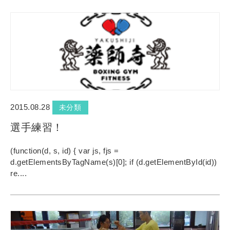
2015.08.28
未分類
選手練習！
(function(d, s, id) { var js, fjs =
d.getElementsByTagName(s)[0]; if (d.getElementById(id))
re....