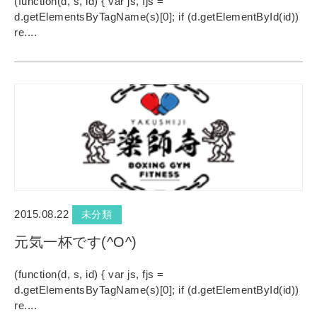
(function(d, s, id) { var js, fjs =
d.getElementsByTagName(s)[0]; if (d.getElementById(id))
re....
2015.08.22
未分類
元気一杯です(^O^)
(function(d, s, id) { var js, fjs =
d.getElementsByTagName(s)[0]; if (d.getElementById(id))
re....