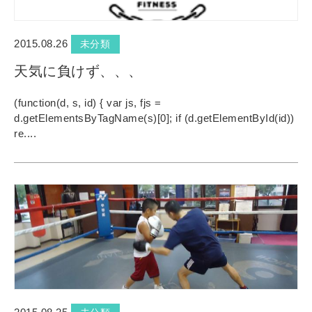
2015.08.26
未分類
天気に負けず、、、
(function(d, s, id) { var js, fjs =
d.getElementsByTagName(s)[0]; if (d.getElementById(id))
re....