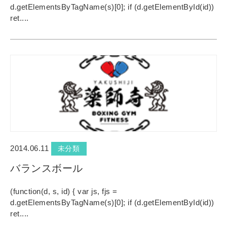
d.getElementsByTagName(s)[0]; if (d.getElementById(id))
ret....
2014.06.11
未分類
バランスボール
(function(d, s, id) { var js, fjs =
d.getElementsByTagName(s)[0]; if (d.getElementById(id))
ret....