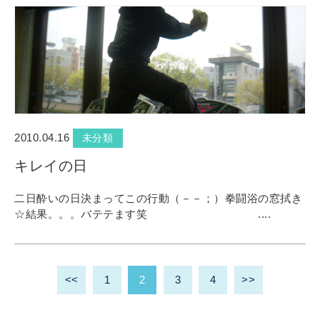
2010.04.16
未分類
キレイの日
二日酔いの日決まってこの行動（－－；）拳闘浴の窓拭き
☆結果。。。バテテます笑 ....
<<
1
2
3
4
>>