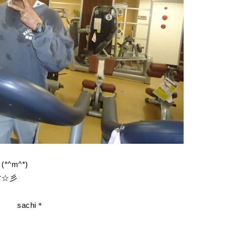
^m^*)
す☆彡
i＊