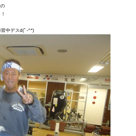
送の
！！
デスd(ﾟ-^*)