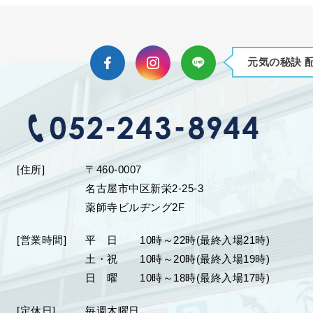
元気の秘訣 
Facebook
Instagram
LINE
[住所]
〒460-0007
名古屋市中区新栄2-25-3
薬師寺ビルヂング2F
[営業時間]
平 日
10時～22時(最終入場21時)
土・祝
10時～20時(最終入場19時)
日 曜
10時～18時(最終入場17時)
[定休日]
毎週木曜日