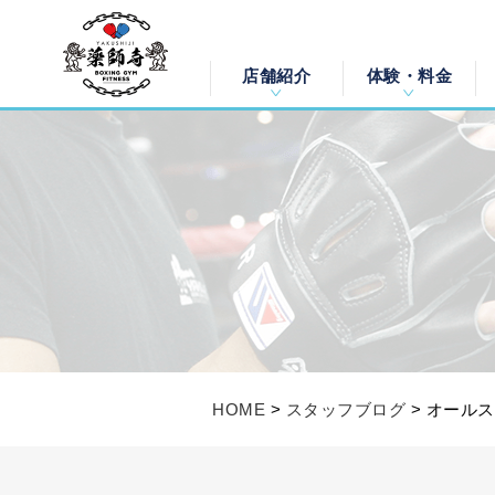
薬師寺ボクシングジム＆フィットネス｜フ
店舗紹介
体験・料金
HOME
>
スタッフブログ
> オール