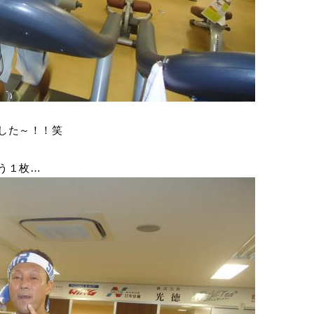
した～！！笑
う１枚…